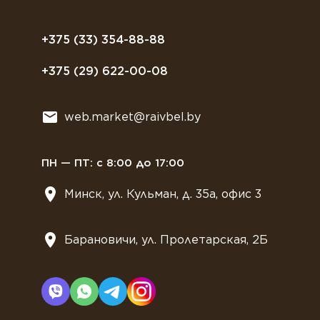
Полезное питание
Политика конфиденциальности
Посуда
Договор оферты
+375 (33) 354-88-88
Растительное молоко
+375 (29) 622-00-08
Сладости
Всё для мягкого мороженного
web.market@raivbel.by
Замороженные и охлажденные сэндвичи
ПН — ПТ: с 8:00 до 17:00
Минск, ул. Кульман, д. 35а, офис 3
Барановичи, ул. Пролетарская, 2Б