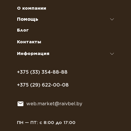
Чай
Аренда кофемашин
О компании
Наполнители для вендинговых автоматов
Ремонт кофемашин и кофеварок
Помощь
Кофейное оборудование
Обслуживание профессиональных
Как оформить заказ
Блог
кофемашин
Сахар, соль, перец
Условия доставки
Контакты
Курсы бариста
Сиропы и топпинги
Часто задаваемые вопросы
Информация
Полезное питание
Политика конфиденциальности
Посуда
Договор оферты
+375 (33) 354-88-88
Растительное молоко
+375 (29) 622-00-08
Сладости
Всё для мягкого мороженного
web.market@raivbel.by
Замороженные и охлажденные сэндвичи
ПН — ПТ: с 8:00 до 17:00