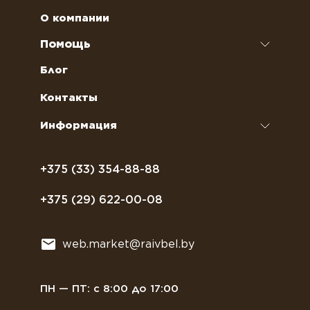
Чай
Аренда кофемашин
О компании
Наполнители для вендинговых автоматов
Ремонт кофемашин и кофеварок
Помощь
Кофейное оборудование
Обслуживание профессиональных
Как оформить заказ
Блог
кофемашин
Сахар, соль, перец
Условия доставки
Контакты
Курсы бариста
Сиропы и топпинги
Часто задаваемые вопросы
Информация
Полезное питание
Политика конфиденциальности
Посуда
Договор оферты
+375 (33) 354-88-88
Растительное молоко
+375 (29) 622-00-08
Сладости
Всё для мягкого мороженного
web.market@raivbel.by
Замороженные и охлажденные сэндвичи
ПН — ПТ: с 8:00 до 17:00